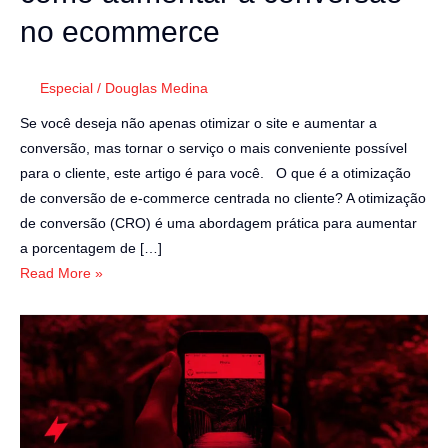
no ecommerce
Especial
/
Douglas Medina
Se você deseja não apenas otimizar o site e aumentar a
conversão, mas tornar o serviço o mais conveniente possível
para o cliente, este artigo é para você. O que é a otimização
de conversão de e-commerce centrada no cliente? A otimização
de conversão (CRO) é uma abordagem prática para aumentar
a porcentagem de […]
Read More »
[ESPECIAL]
Redes
sociais
para
ecommerce: