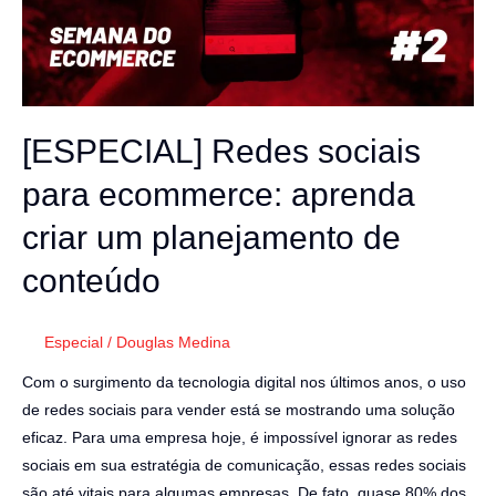
aprenda
criar
um
planejamento
de
[ESPECIAL] Redes sociais
conteúdo
para ecommerce: aprenda
criar um planejamento de
conteúdo
Especial
/
Douglas Medina
Com o surgimento da tecnologia digital nos últimos anos, o uso
de redes sociais para vender está se mostrando uma solução
eficaz. Para uma empresa hoje, é impossível ignorar as redes
sociais em sua estratégia de comunicação, essas redes sociais
são até vitais para algumas empresas. De fato, quase 80% dos