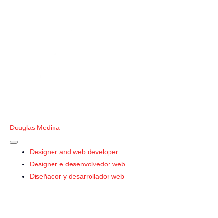
Menu
Ir
principal
para
o
conteúdo
Douglas Medina
Designer and web developer
Designer e desenvolvedor web
Diseñador y desarrollador web