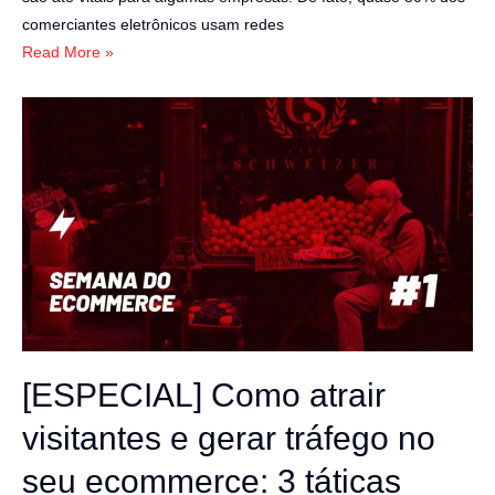
comerciantes eletrônicos usam redes
Read More »
[ESPECIAL]
Como
atrair
visitantes
e
gerar
tráfego
no
seu
ecommerce:
[ESPECIAL] Como atrair
3
táticas
visitantes e gerar tráfego no
infalíveis
seu ecommerce: 3 táticas